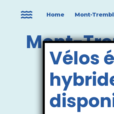
Home
Mont-Trembl
Mont-Trem
Vélos é
hybrid
dispon