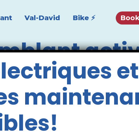
Book
ant
Val-David
Bike ⚡️
blant activ
lectriques et
es maintena
ibles!