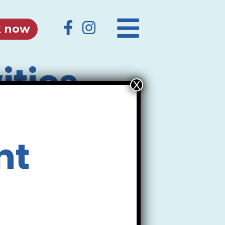
 now
ities
nt