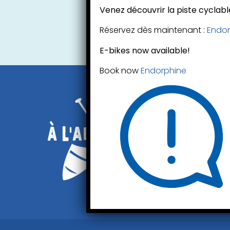
Venez découvrir la piste cyclable
Réservez dès maintenant :
Endor
E-bikes now available!
Book now
Endorphine
Mont-Tremb
1340 rue Sain
Mont-Trembla
T:
819-322-1