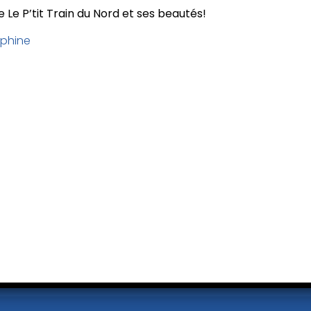
 Le P’tit Train du Nord et ses beautés!
phine
lant
Val-David
t-Jovite
2268, rue de l’Église
nt, QC, J8E 3J9
Val-David, QC J0T 2N0
234 #2
T:
819-322-1234 #1